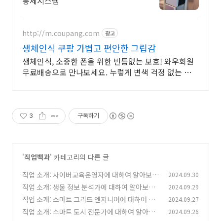
통제시스템
http://m.coupang.com
광고
생체인식 쿠팡 가볍고 편안한 그립감
생체인식, 소중한 폰을 위한 빈틈없는 보호! 와우회원
무료배송으로 만나보세요. 누렇게 변색 걱정 없는 휴대
폰케이스, 폰 본연의 컬러를 맑게 빛내보세요.
3
구독하기
'
직업백과
' 카테고리의 다른 글
직업 소개: 사이버교육운영자에 대하여 알아보자
2024.09.30
직업 소개: 생물 정보 분석가에 대하여 알아보자
2024.09.29
(0)
직업 소개: 스마트 그리드 엔지니어에 대하여 알
2024.09.27
(1)
아보자
직업 소개: 스마트 도시 전문가에 대하여 알아보
2024.09.26
(0)