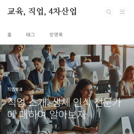
본문 바로가기
교육, 직업, 4차산업
홈
태그
방명록
직업백과
직업 소개: 생체 인식 전문가
에 대하여 알아보자
by 정보의 샘물
2024. 9. 28.