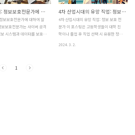
직업 소개: 정보보호전문가에 대하여 알아보자
4차 산업시대의 유망 직업: 정보 보호 전문가
 정보보호전문가에 대하여 알
4차 산업시대의 유망 직업: 정보 보호 전
문가 이 포스팅은 고등학생들이 대학 진
정보 시스템과 데이터를 보호하
학이나 졸업 후 직업 선택 시 유용한 정보
니다. 이들은 정보 보안 정책
를 제공하기 위해 작성되었습니다. 특히 4
2024. 3. 2.
, 보안 시스템을 설계 및 구현
차 산업시대에서 유망한 직업으로서 '정
버 위협을 모니터링하고 대응
보 보호 전문가'에 대해 소개하고, 관련 직
을 수행합니다. 정보보호전문가
업들과 향후 전망에 대해 다룹니다. 1. 정
1
개인의 중요한 정보를 안전하
보 보호 전문가 소개: 정보 보호 전문가는
위해 필수적인 존재입니다. 1.
기업이나 기관의 정보를 해킹, 데이터 유
 사이버 보안 전문가- 네트워
출, 악성 코드 등으로부터 보호하는 역할
문가- 정보 시스템 감사인- 보
을 담당합니다. 이들은 시스템 보안, 네트
 2. 관련학과 및 관련자격정
워크 보안, 암호화 기술 등 다양한 분야에
가가 되기 위해서는 다음과 같
서 전문적인 지식과 기술을 보유하고 있
자격이 유리합니다:- 관련학과:
습니다. 정보 보호 전문가는 사이버 공격
, 정보 시스템, 사이버 보안,
에 대비하고 방어하는 업무를 수행하여
관련자격: CISSP(정보 시스템
기업과 개인의 정보를 안전하게 지키는