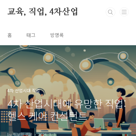
본문 바로가기
교육, 직업, 4차산업
홈
태그
방명록
4차 산업시대 직업
4차 산업시대에 유망한 직업:
헬스 케어 컨설턴트
by 정보의 샘물
2024. 3. 3.