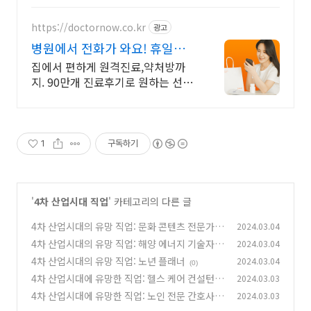
https://doctornow.co.kr
광고
병원에서 전화가 와요! 휴일없
는 24시간 비대면진료
집에서 편하게 원격진료,약처방까
지. 90만개 진료후기로 원하는 선생
님을 선택해요 온누리상품권 필터
기능 추가! 이제 온누리상품권 가능
약국도 함께 확인해보세요.
1
구독하기
'
4차 산업시대 직업
' 카테고리의 다른 글
4차 산업시대의 유망 직업: 문화 콘텐츠 전문가
2024.03.04
4차 산업시대의 유망 직업: 해양 에너지 기술자
2024.03.04
(0)
4차 산업시대의 유망 직업: 노년 플래너
2024.03.04
(0)
(0)
4차 산업시대에 유망한 직업: 헬스 케어 컨설턴트
2024.03.03
4차 산업시대에 유망한 직업: 노인 전문 간호사
2024.03.03
(1)