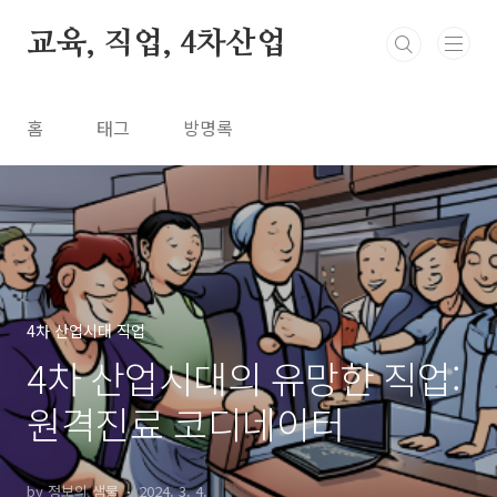
본문 바로가기
교육, 직업, 4차산업
홈
태그
방명록
4차 산업시대 직업
4차 산업시대의 유망한 직업:
원격진료 코디네이터
by 정보의 샘물
2024. 3. 4.