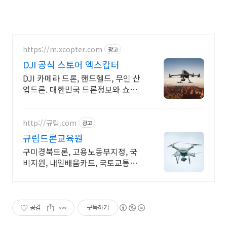
https://m.xcopter.com
광고
DJI 공식 스토어 엑스캅터
DJI 카메라 드론, 핸드헬드, 무인 산
업드론. 대한민국 드론정보와 쇼핑
의 기준
http://규림.com
광고
규림드론교육원
구미경북드론, 고용노동부지정, 국
비지원, 내일배움카드, 국토교통부
지정, 드론교육
공감
구독하기