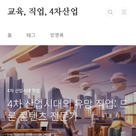
본문 바로가기
교육, 직업, 4차산업
홈
태그
방명록
4차 산업시대 직업
4차 산업시대의 유망 직업: 드
론 콘텐츠 전문가
by 정보의 샘물
2024. 3. 4.