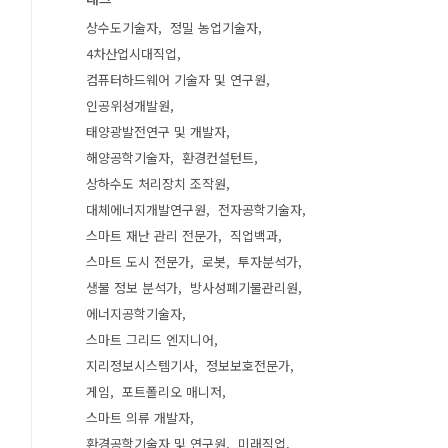
상수도기술자
정밀 농업기술자
4차산업시대직업
컴퓨터하드웨어 기술자 및 연구원
인공위성개발원
태양광발전연구 및 개발자
해양공학기술자
환경컨설턴트
상하수도 처리장치 조작원
대체에너지개발연구원
전자공학기술자
스마트 재난 관리 전문가
직업백과
스마트 도시 전문가
로봇
투자분석가
생물 정보 분석가
방사성폐기물관리원
에너지공학기술자
스마트 그리드 엔지니어
지리정보시스템기사
정보보호전문가
게임
포트폴리오 매니저
스마트 의류 개발자
환경공학기술자 및 연구원
미래직업