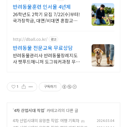
반려동물훈련 인서울 4년제
26학년도 2학기 모집 7/22(수)부터!
국가장학금, 대면/비대면 혼합교육
개통령 강형욱 훈련사 반려동물학과
특임교수 임용
http://dball.co.kr/
광고
반려동물 전문교육 무료상담
반려동물관리사 반려동물장례지도
사 펫푸드매니저 도그워커과정 무료
상담 & 자료제공
1
구독하기
'
4차 산업시대 직업
' 카테고리의 다른 글
4차 산업시대의 유망한 직업: 여행 기획자
2024.03.04
(0)