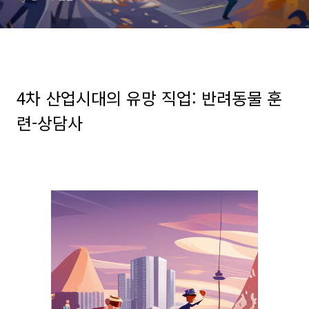
4
차 산
업시대의 유망 직업
: 반려동물 훈
련-상담사