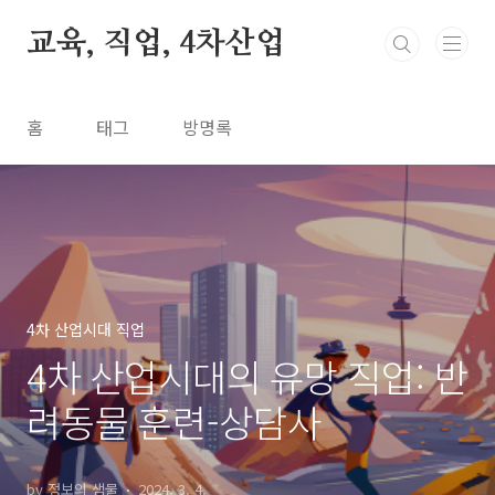
본문 바로가기
교육, 직업, 4차산업
홈
태그
방명록
4차 산업시대 직업
4차 산업시대의 유망 직업: 반
려동물 훈련-상담사
by 정보의 샘물
2024. 3. 4.